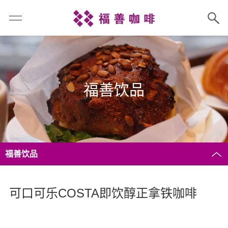
福善饮品
福善饮品
可口可乐COSTA即饮醇正拿铁咖啡