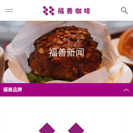
福善新闻
福善品牌